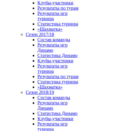
Клубы-участники
Результаты по турам
Результаты игр
турнира
Статистика турнира
«Шахматка»
Сезон 2017/18
Состав команды
Результаты игр
Динамо
Статистика Динамо
Клубы-участники
Результаты игр
турнира
Результаты по турам
Статистика турнира
«Шахматка»
Сезон 2018/19
Состав команды
Результаты игр
Динамо
Статистика Динамо
Клубы-участники
Результаты игр
турнира