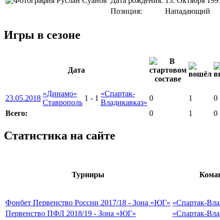
Дата рождения:
13. Октября 1997
Позиция:
Нападающий
Игры в сезоне
Дата
«Динамо»
«Спартак-
23.05.2018
1
-
1
0
1
0
Ставрополь
Владикавказ»
Всего:
0
1
0
Статистика на сайте
Турниры
Кома
Фонбет Первенство России 2017/18 - Зона «ЮГ»
«Спартак-Вла
Первенство ПФЛ 2018/19 - Зона «ЮГ»
«Спартак-Вла