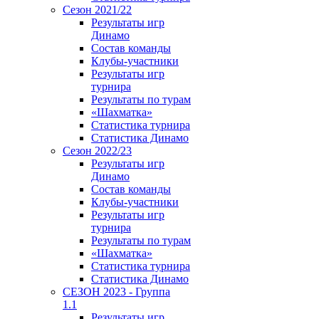
Сезон 2021/22
Результаты игр
Динамо
Состав команды
Клубы-участники
Результаты игр
турнира
Результаты по турам
«Шахматка»
Статистика турнира
Статистика Динамо
Сезон 2022/23
Результаты игр
Динамо
Состав команды
Клубы-участники
Результаты игр
турнира
Результаты по турам
«Шахматка»
Статистика турнира
Статистика Динамо
СЕЗОН 2023 - Группа
1.1
Результаты игр