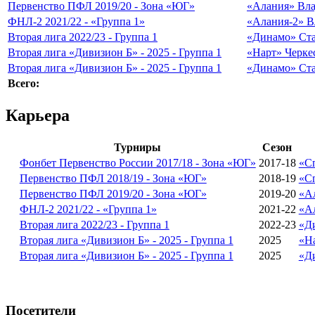
Первенство ПФЛ 2019/20 - Зона «ЮГ»
«Алания» Вла
ФНЛ-2 2021/22 - «Группа 1»
«Алания-2» В
Вторая лига 2022/23 - Группа 1
«Динамо» Ст
Вторая лига «Дивизион Б» - 2025 - Группа 1
«Нарт» Черке
Вторая лига «Дивизион Б» - 2025 - Группа 1
«Динамо» Ст
Всего:
Карьера
Турниры
Сезон
Фонбет Первенство России 2017/18 - Зона «ЮГ»
2017-18
«С
Первенство ПФЛ 2018/19 - Зона «ЮГ»
2018-19
«С
Первенство ПФЛ 2019/20 - Зона «ЮГ»
2019-20
«А
ФНЛ-2 2021/22 - «Группа 1»
2021-22
«А
Вторая лига 2022/23 - Группа 1
2022-23
«Д
Вторая лига «Дивизион Б» - 2025 - Группа 1
2025
«На
Вторая лига «Дивизион Б» - 2025 - Группа 1
2025
«Д
Посетители