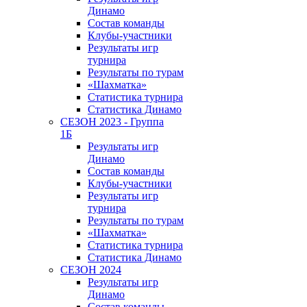
Динамо
Состав команды
Клубы-участники
Результаты игр
турнира
Результаты по турам
«Шахматка»
Статистика турнира
Статистика Динамо
СЕЗОН 2023 - Группа
1Б
Результаты игр
Динамо
Состав команды
Клубы-участники
Результаты игр
турнира
Результаты по турам
«Шахматка»
Статистика турнира
Статистика Динамо
СЕЗОН 2024
Результаты игр
Динамо
Состав команды