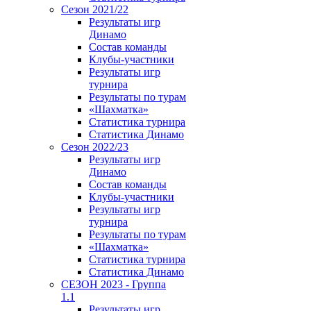
Сезон 2021/22
Результаты игр
Динамо
Состав команды
Клубы-участники
Результаты игр
турнира
Результаты по турам
«Шахматка»
Статистика турнира
Статистика Динамо
Сезон 2022/23
Результаты игр
Динамо
Состав команды
Клубы-участники
Результаты игр
турнира
Результаты по турам
«Шахматка»
Статистика турнира
Статистика Динамо
СЕЗОН 2023 - Группа
1.1
Результаты игр