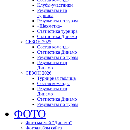
Клубы-участники
Результаты игр
турнира
Результаты по турам
«Шахматка»
Статистика турнира
Статистика Динамо
СЕЗОН 2025
Состав команды
Статистика Динамо
Результаты по турам
Результаты игр
Динамо
СЕЗОН 2026
Турнирная таблица
Состав команды
Результаты игр
Динамо
Статистика Динамо
Результаты по турам
ФОТО
Фото матчей "Динамо"
Фотоальбом сайта