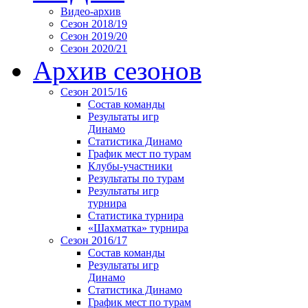
Видео-архив
Сезон 2018/19
Сезон 2019/20
Сезон 2020/21
Архив сезонов
Сезон 2015/16
Состав команды
Результаты игр
Динамо
Статистика Динамо
График мест по турам
Клубы-участники
Результаты по турам
Результаты игр
турнира
Статистика турнира
«Шахматка» турнира
Сезон 2016/17
Состав команды
Результаты игр
Динамо
Статистика Динамо
График мест по турам