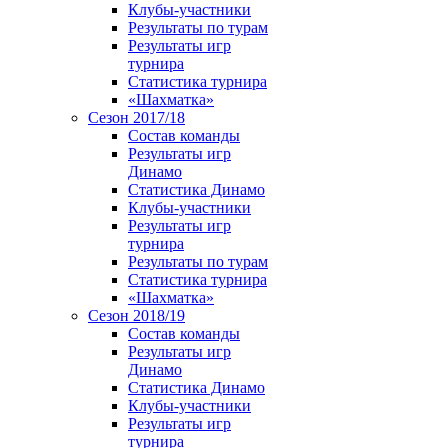
Клубы-участники
Результаты по турам
Результаты игр
турнира
Статистика турнира
«Шахматка»
Сезон 2017/18
Состав команды
Результаты игр
Динамо
Статистика Динамо
Клубы-участники
Результаты игр
турнира
Результаты по турам
Статистика турнира
«Шахматка»
Сезон 2018/19
Состав команды
Результаты игр
Динамо
Статистика Динамо
Клубы-участники
Результаты игр
турнира