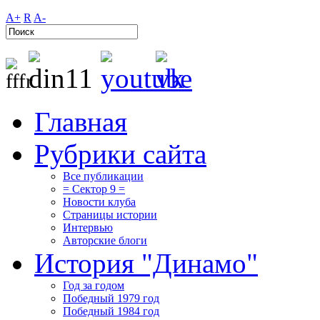
A+
R
A-
Главная
Рубрики сайта
Все публикации
= Сектор 9 =
Новости клуба
Страницы истории
Интервью
Авторские блоги
История "Динамо"
Год за годом
Победный 1979 год
Победный 1984 год