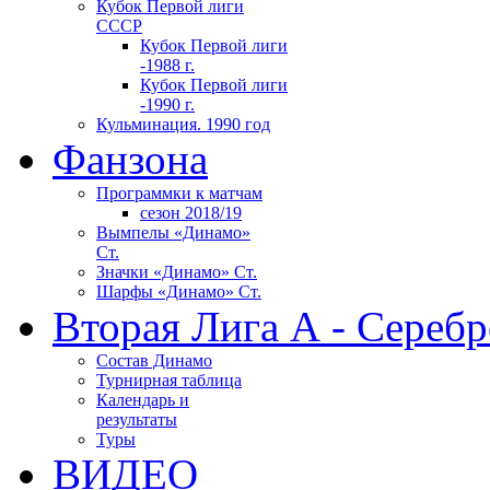
Кубок Первой лиги
СССР
Кубок Первой лиги
-1988 г.
Кубок Первой лиги
-1990 г.
Кульминация. 1990 год
Фанзона
Программки к матчам
сезон 2018/19
Вымпелы «Динамо»
Ст.
Значки «Динамо» Ст.
Шарфы «Динамо» Ст.
Вторая Лига А - Серебр
Состав Динамо
Турнирная таблица
Календарь и
результаты
Туры
ВИДЕО