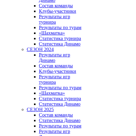
Динамо
Состав команды
Клубы-участники
Результаты игр
турнира
Результаты по турам
«Шахматка»
Статистика турнира
Статистика Динамо
СЕЗОН 2024
Результаты игр
Динамо
Состав команды
Клубы-участники
Результаты игр
турнира
Результаты по турам
«Шахматка»
Статистика турнира
Статистика Динамо
СЕЗОН 2025
Состав команды
Статистика Динамо
Результаты по турам
Результаты игр