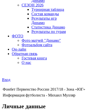
Динамо
СЕЗОН 2026
Турнирная таблица
Состав команды
Результаты игр
Динамо
Статистика Динамо
Результаты по турам
ФОТО
Фото матчей "Динамо"
Фотоальбом сайта
Он-лайн
Обратная связь
Гостевая книга
О нас
Вход
Фонбет Первенство России 2017/18 - Зона «ЮГ»
Информация футболиста - Михаил Мулляр
Личные данные